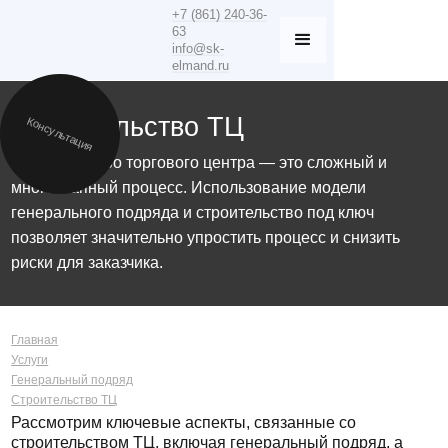
+7 (861) 240-36-
63
info@sk-
elmand.ru
Строительство ТЦ
Консультация
Строительство торгового центра — это сложный и
многоэтапный процесс. Использование модели
генерального подряда и строительство под ключ
позволяет значительно упростить процесс и снизить
риски для заказчика.
Главная
Услуги
Генеральный подряд
Строительство ТЦ
Рассмотрим ключевые аспекты, связанные со
строительством ТЦ, включая генеральный подряд, а